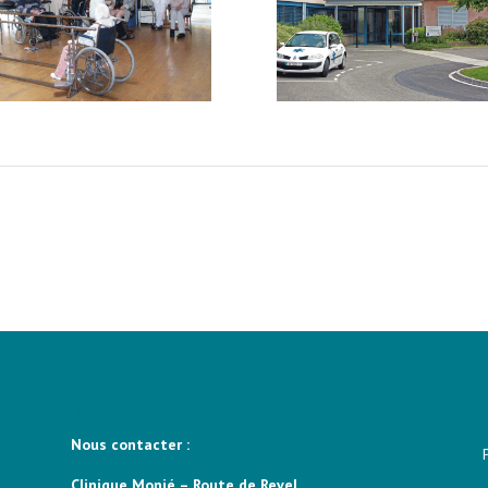
Nous contacter
Nous contacter :
Clinique Monié – Route de Revel