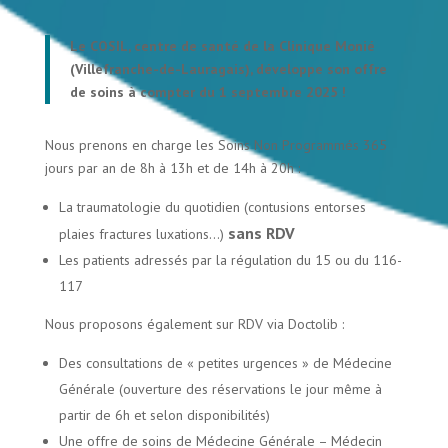
Le COSIL, centre de santé de la Clinique Monié
(Villefranche-de-Lauragais), développe son offre
de soins à compter du 1 septembre 2025 !
Nous prenons en charge les Soins Non Programmés 365
jours par an de 8h à 13h et de 14h à 20h :
La traumatologie du quotidien (contusions entorses
sans RDV
plaies fractures luxations…)
Les patients adressés par la régulation du 15 ou du 116-
117
Nous proposons également sur RDV via Doctolib :
Des consultations de « petites urgences » de Médecine
Générale (ouverture des réservations le jour même à
partir de 6h et selon disponibilités)
Une offre de soins de Médecine Générale – Médecin