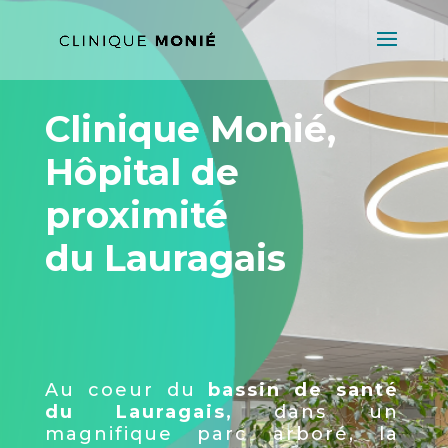
Clinique Monié,
Hôpital de
proximité
du Lauragais
Au coeur du
bassin de santé
du Lauragais,
dans un
magnifique parc arboré, la