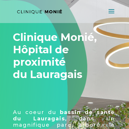
Clinique Monié,
Hôpital de
proximité
du Lauragais
Au coeur du
bassin de santé
du Lauragais,
dans un
magnifique parc arboré, la